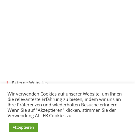
Externe Websites
Badischer Tennis-Verband – Bezirk 3
Wir verwenden Cookies auf unserer Website, um Ihnen
Gemeinde March
die relevanteste Erfahrung zu bieten, indem wir uns an
Wetter
Ihre Präferenzen und wiederholten Besuche erinnern.
Wenn Sie auf "Akzeptieren" klicken, stimmen Sie der
mybigpoint
Verwendung ALLER Cookies zu.
Akzeptieren