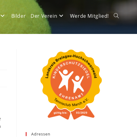
Bilder
Der Verein
Werde Mitglied!
Website-
Suche
umschalte
e
h
n
Adressen