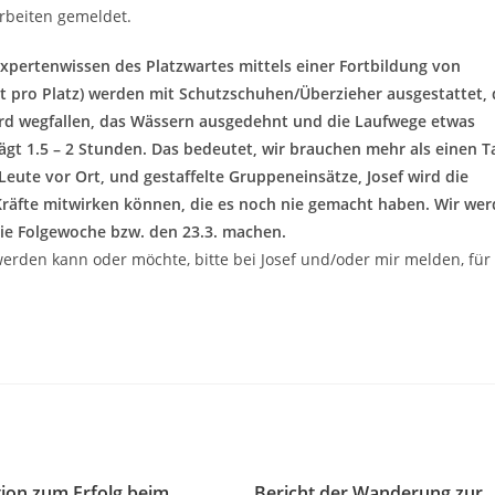
Arbeiten gemeldet.
xpertenwissen des Platzwartes mittels einer Fortbildung von
ügt pro Platz) werden mit Schutzschuhen/Überzieher ausgestattet, 
ird wegfallen, das Wässern ausgedehnt und die Laufwege etwas
rägt 1.5 – 2 Stunden. Das bedeutet, wir brauchen mehr als einen T
eute vor Ort, und gestaffelte Gruppeneinsätze, Josef wird die
Kräfte mitwirken können, die es noch nie gemacht haben. Wir we
die Folgewoche bzw. den 23.3. machen.
 werden kann oder möchte, bitte bei Josef und/oder mir melden, für
tion zum Erfolg beim
Bericht der Wanderung zur