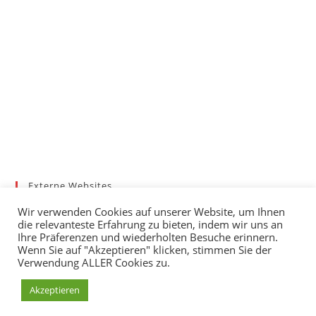
Externe Websites
Badischer Tennis-Verband – Bezirk 3
Wir verwenden Cookies auf unserer Website, um Ihnen
Gemeinde March
die relevanteste Erfahrung zu bieten, indem wir uns an
Wetter
Ihre Präferenzen und wiederholten Besuche erinnern.
Wenn Sie auf "Akzeptieren" klicken, stimmen Sie der
mybigpoint
Verwendung ALLER Cookies zu.
Akzeptieren