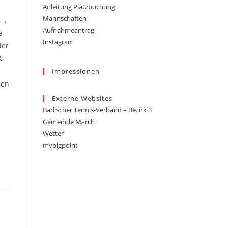
Anleitung Platzbuchung
Mannschaften
-,
Aufnahmeantrag
e
Instagram
der
&
Impressionen
hen
Externe Websites
Badischer Tennis-Verband – Bezirk 3
Gemeinde March
Wetter
mybigpoint